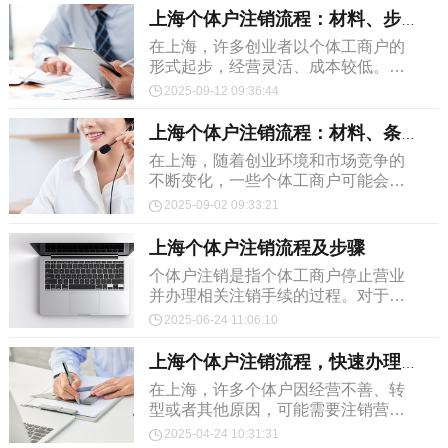
上海个体户注销流程：材料、步骤与注意事项
在上海，许多创业者以个体工商户的
形式起步，经营灵活、成本较低。但
随着市场变化、经营状况调整或创业
2025-09-12 09:36:44
方向转型，部分个体户选择停业。此
时，依法办理注销手续就...
上海个体户注销流程：材料、条件及注意事项
在上海，随着创业环境和市场竞争的
不断变化，一些个体工商户可能会面
临注销的需求。无论是因为经营调
2025-09-02 09:33:21
整、业务转型，还是停业歇业，了解
上海个体户注销流程对于创...
上海个体户注销流程及步骤
个体户注销是指个体工商户停止营业
并办理相关注销手续的过程。对于打
算终止经营的个体工商户，及时注销
2025-06-24 11:06:10
是非常重要的，避免因未注销而产生
不必要的税务负担、滞纳...
上海个体户注销流程，快速办理不踩雷
在上海，许多个体户因经营不善、转
型或者其他原因，可能需要注销营业
执照。了解上海个体户注销流程不仅
2025-04-24 10:31:31