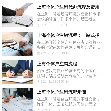
有助于顺利完成注销手续，还能确保
各项法律责任得到妥善处...
上海个体户注销代办流程及费用
在上海，随着经济环境的变化和市场
需求的转变，许多个体户经营者选择
关闭自己的经营业务。在这个过程
2025-02-13 10:01:15
中，个体户注销是一个不可避免的环
节。由于注销手续繁琐，很...
上海个体户注销流程：一站式指南
​在上海开设个体户的创业者，随着业
务的收缩或暂停运营，可能会遇到需
要注销个体户的情况。注销个体户是
2025-01-14 13:43:18
一个涉及多个步骤的过程，正确操作
不仅能避免税务问题，...
上海个体户注销流程
如果您决定停止经营上海的个体户，
注销手续是必须要办理的。办理上海
个体户注销不仅能够避免产生不必要
2024-11-28 13:56:24
的税务负担，还能防止后续可能的法
律风险。本文将详细介绍...
上海个体户注销流程步骤
在上海，随着创业环境的不断变化，
许多个体户面临注销的问题。无论是
因为经营不善、市场变化，还是个人
2024-11-05 14:18:52